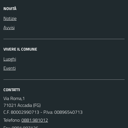
NOVITÀ
Notizie
Avvisi
VIVERE IL COMUNE
Luoghi
Eventi
CONTATTI
Via Roma,1
71021 Accadia (FG)
C.F. 80002990713 - P.Iva: 00896540713
Telefono:
0881.981012
Fax: 0881.987126