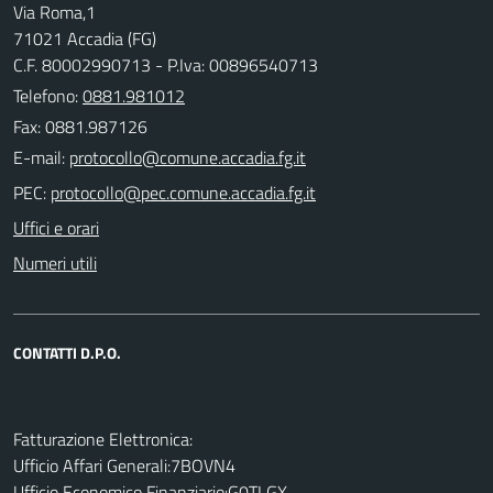
Via Roma,1
71021 Accadia (FG)
C.F. 80002990713 - P.Iva: 00896540713
Telefono:
0881.981012
Fax: 0881.987126
E-mail:
PEC:
Uffici e orari
Numeri utili
CONTATTI D.P.O.
Fatturazione Elettronica:
Ufficio Affari Generali:7BOVN4
Ufficio Economico Finanziario:G0TLGX