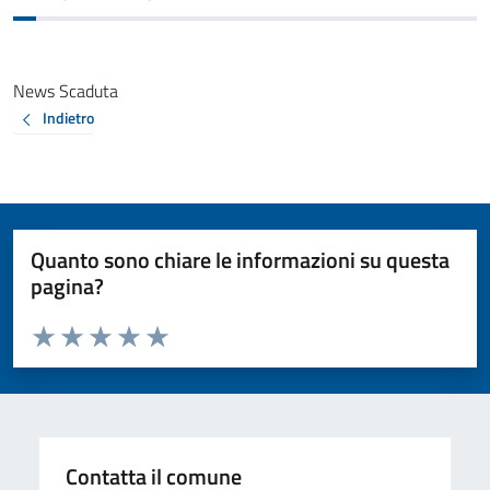
News Scaduta
Indietro
Quanto sono chiare le informazioni su questa
pagina?
Valuta da 1 a 5 stelle la pagina
Valuta 1 stelle su 5
Valuta 2 stelle su 5
Valuta 3 stelle su 5
Valuta 4 stelle su 5
Valuta 5 stelle su 5
Contatta il comune