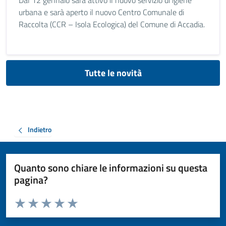
Dal 12 gennaio sarà attivo il nuovo servizio di igiene
urbana e sarà aperto il nuovo Centro Comunale di
Raccolta (CCR – Isola Ecologica) del Comune di Accadia.
Tutte le novità
Indietro
Quanto sono chiare le informazioni su questa
pagina?
Valuta da 1 a 5 stelle la pagina
Valuta 1 stelle su 5
Valuta 2 stelle su 5
Valuta 3 stelle su 5
Valuta 4 stelle su 5
Valuta 5 stelle su 5