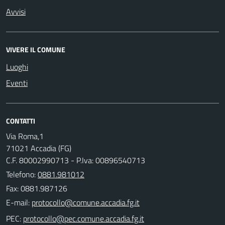
Avvisi
VIVERE IL COMUNE
Luoghi
Eventi
CONTATTI
Via Roma,1
71021 Accadia (FG)
C.F. 80002990713 - P.Iva: 00896540713
Telefono:
0881.981012
Fax: 0881.987126
E-mail:
PEC: